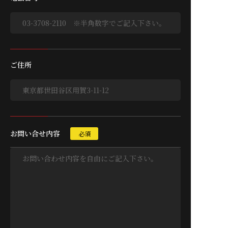
東京本社
ご住所
〒158-0097
東京都世田谷区用賀3-11-12
日東工業株式会社
東京本社（マネージメントオフィス）では経営方針の策
お問い合せ内容
必須
定とともに、各事業拠点をネットワークで結び、営業、
資材、財務、総務等を総合的に管理しています。
MAP